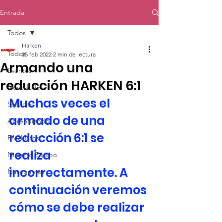
Entrada
Todos
Harken
Todos
25 feb 2022
2 min de lectura
Armando una
Eventos
reducción HARKEN 6:1
Novedades
Muchas veces el 
Servicios
armado de una 
Aprendiendo
reducción 6:1 se 
Productos
realiza 
Nuestro Equipo
incorrectamente. A 
Navegantes
continuación veremos 
cómo se debe realizar 