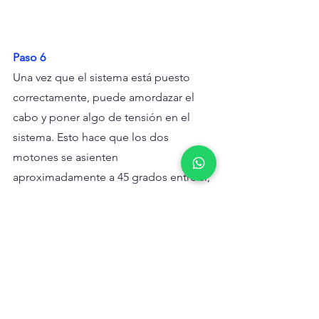
Paso 6
Una vez que el sistema está puesto 
correctamente, puede amordazar el 
cabo y poner algo de tensión en el 
sistema. Esto hace que los dos 
motones se asienten 
aproximadamente a 45 grados entre sí, 
pero los cabos se asentarán 
directamente en las roldanas y los 
cabos no se tocarán.
Considere usar la parte posterior de la 
mordaza como arraigo.