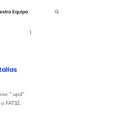
estro Equipo
allas 
hivo “.upd” 
 o FAT32, 