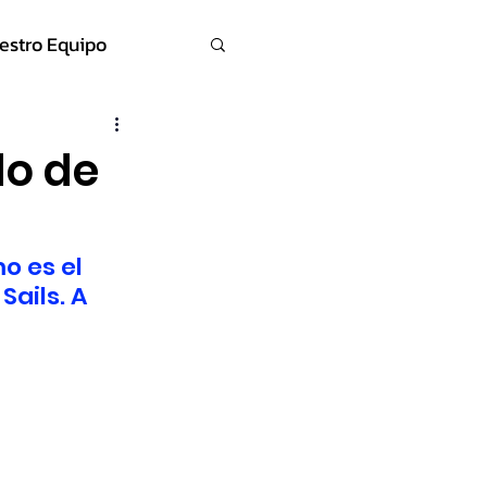
estro Equipo
do de
 es el 
ails. A 