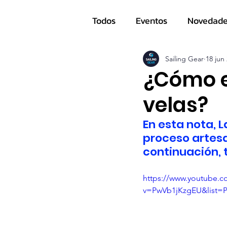
Todos
Eventos
Novedad
Navegantes
Sailing Gear
18 jun
¿Cómo e
velas?
En esta nota, 
proceso artesa
continuación, 
https://www.youtube.c
v=PwVb1jKzgEU&list=P