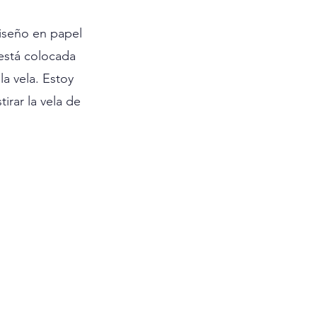
iseño en papel 
 está colocada 
a vela. Estoy 
rar la vela de 