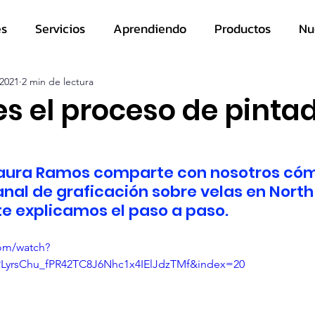
es
Servicios
Aprendiendo
Productos
Nu
 2021
2 min de lectura
s el proceso de pinta
Laura Ramos comparte con nosotros cómo
nal de graficación sobre velas en North S
te explicamos el paso a paso.
om/watch?
LyrsChu_fPR42TC8J6Nhc1x4IElJdzTMf&index=20