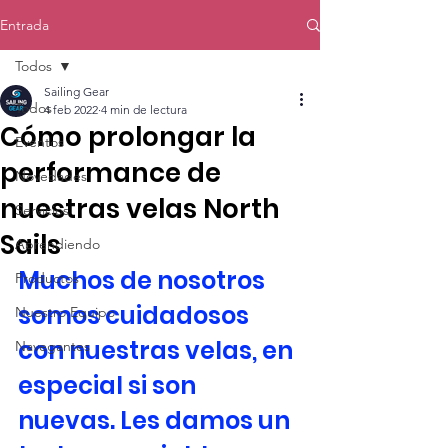
Entrada
Todos
Sailing Gear
Todos
4 feb 2022
4 min de lectura
Cómo prolongar la
Eventos
performance de
Novedades
nuestras velas North
Servicios
Sails
Aprendiendo
Muchos de nosotros 
Productos
somos cuidadosos 
Nuestro Equipo
con nuestras velas, en 
Navegantes
especial si son 
nuevas. Les damos un 