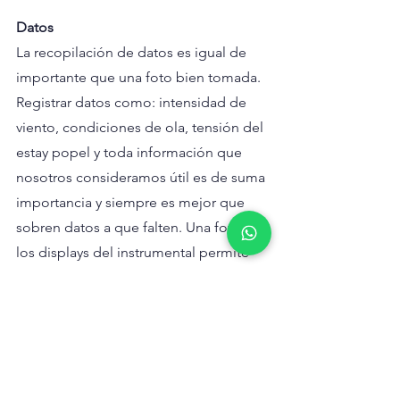
Datos
La recopilación de datos es igual de 
importante que una foto bien tomada. 
Registrar datos como: intensidad de 
viento, condiciones de ola, tensión del 
estay popel y toda información que 
nosotros consideramos útil es de suma 
importancia y siempre es mejor que 
sobren datos a que falten. Una foto de 
los displays del instrumental permite 
registrar fácilmente esta información.
Una vez logradas las fotos, debemos 
enviárselas a nuestro representante de 
North Sails, quien cuenta con las 
herramientas indicadas y precisas para 