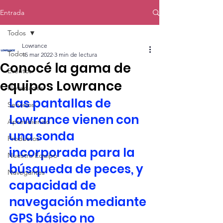
Entrada
Todos
Lowrance
Todos
15 mar 2022
3 min de lectura
Conocé la gama de
Eventos
equipos Lowrance
Novedades
Las pantallas de 
Servicios
Lowrance vienen con 
Aprendiendo
una sonda 
Productos
incorporada para la 
Nuestro Equipo
búsqueda de peces, y 
Navegantes
capacidad de 
navegación mediante 
GPS básico no 