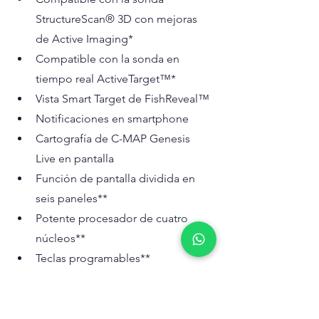
StructureScan® 3D con mejoras 
de Active Imaging*
Compatible con la sonda en 
tiempo real ActiveTarget™*
Vista Smart Target de FishReveal™
Notificaciones en smartphone
Cartografía de C-MAP Genesis 
Live en pantalla
Función de pantalla dividida en 
seis paneles**
Potente procesador de cuatro 
núcleos**
Teclas programables**
Pantalla multitáctil HD SolarMAX™
Mapa básico mundial precargado
Funciones C-MAP Easy Routing, 