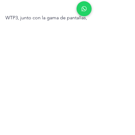
WTP3, junto con la gama de pantallas, 
sensores y software de B&G, es el 
sistema de instrumentación Grand Prix 
definitivo. El sistema WTP3 (Wave 
Technology Processor) consta de una 
potente CPU de varios procesadores 
conectada a módulos distribuidos de 
adquisición de datos a través de tres 
redes CAN independientes. Las 
posibilidades de recopilación y cálculo 
de datos son enormes, incluida la 
progresión reciente en sistemas de 
grandes yates y embarcaciones de 
regata de alto nivel.