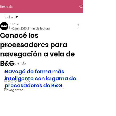
Entrada
Todos
B&G
Todos
12 jun 2023
2 min de lectura
Conocé los
Eventos
procesadores para
Novedades
navegación a vela de
Servicios
B&G
Aprendiendo
Navegá de forma más 
Productos
inteligente con la gama de 
Nuestro Equipo
procesadores de B&G. 
Navegantes