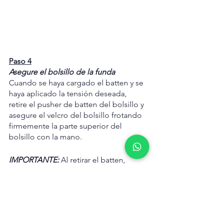
Paso 4
Asegure el bolsillo de la funda
Cuando se haya cargado el batten y se 
haya aplicado la tensión deseada, 
retire el pusher de batten del bolsillo y 
asegure el velcro del bolsillo frotando 
firmemente la parte superior del 
bolsillo con la mano.
IMPORTANTE: 
Al retirar el batten, 
deslice el cargador de batten en el 
bolsillo para dividir la unión de Velcro. 
Tire del cabo de extracción y el 
cargador hacia atrás simultáneamente 
para permitir que la pieza insertada 