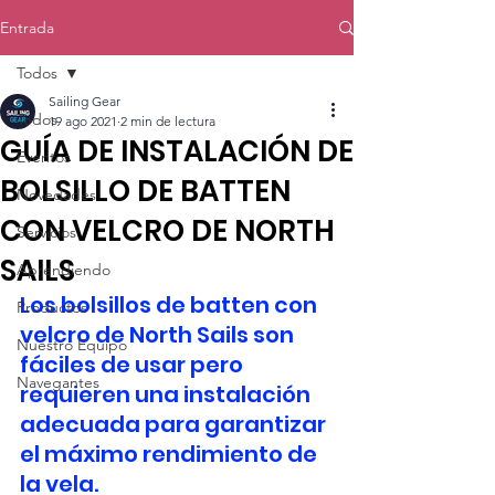
Entrada
Todos
Sailing Gear
Todos
19 ago 2021
2 min de lectura
GUÍA DE INSTALACIÓN DE
Eventos
BOLSILLO DE BATTEN
Novedades
CON VELCRO DE NORTH
Servicios
SAILS
Aprendiendo
Los bolsillos de batten con 
Productos
velcro de North Sails son 
Nuestro Equipo
fáciles de usar pero 
Navegantes
requieren una instalación 
adecuada para garantizar 
el máximo rendimiento de 
la vela.