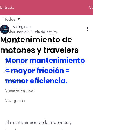
Entrada
Todos
Sailing Gear
Todos
26 nov 2021
4 min de lectura
Mantenimiento de
Eventos
motones y travelers
Novedades
Menor mantenimiento 
Servicios
= mayor fricción = 
Aprendiendo
menor eficiencia.
Productos
Nuestro Equipo
Navegantes
El mantenimiento de motones y 