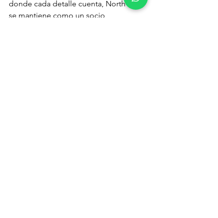
donde cada detalle cuenta, North Sails 
se mantiene como un socio 
indispensable para los equipos que 
aspiran a alzarse con la Auld Mug, 
asegurándose de que sus velas sean 
instrumentos afinados para aprovechar 
el viento y alcanzar la victoria en el 
escenario máximo de las regatas.
Fuente North Sails - Sailing Gear
sailinggear
sailing
navegar
northsails
AMERICASCUP
Novedades
Ver todo
Entradas recientes