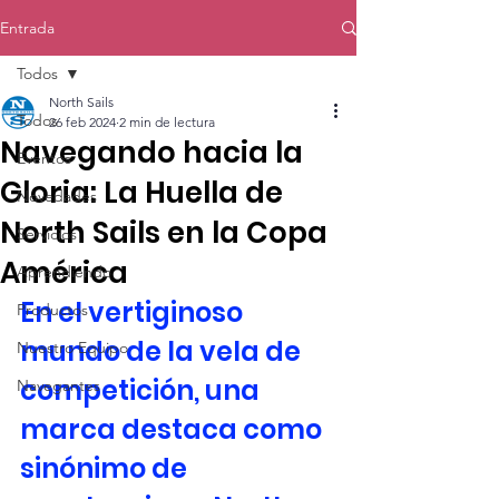
Entrada
Todos
North Sails
Todos
26 feb 2024
2 min de lectura
Navegando hacia la
Eventos
Gloria: La Huella de
Novedades
North Sails en la Copa
Servicios
América
Aprendiendo
En el vertiginoso 
Productos
mundo de la vela de 
Nuestro Equipo
competición, una 
Navegantes
marca destaca como 
sinónimo de 