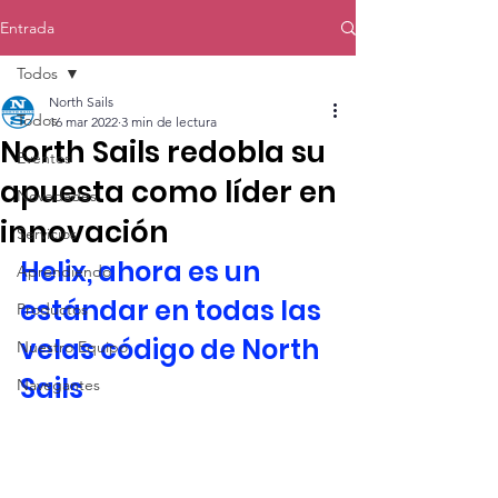
Entrada
Todos
North Sails
Todos
16 mar 2022
3 min de lectura
North Sails redobla su
Eventos
apuesta como líder en
Novedades
innovación
Servicios
Helix, ahora es un 
Aprendiendo
estándar en todas las 
Productos
velas código de North 
Nuestro Equipo
Sails
Navegantes