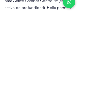
para Active Camber Control ® (control 
activo de profundidad), Helix permite 
ajustar la forma y profundidad de toda 
la vela, no solo del grátil, lo que 
supone controlar la potencia utilizando 
un cunningham o una driza para 
ampliar su rango de utilización.
Guía rápida Helix
Fruto de la evolución en el desarrollo 
de velas de competición, North Sails 
ofrece ahora la innovadora filosofía de 
diseño Helix tanto para velas de ceñida 
como de popa. ¿Necesitas ayuda para 
elegir tus velas Helix?