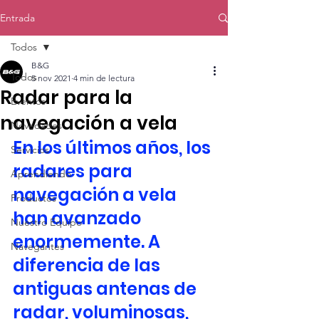
Entrada
Todos
B&G
Todos
5 nov 2021
4 min de lectura
Radar para la
Eventos
navegación a vela
Novedades
En los últimos años, los 
Servicios
radares para 
Aprendiendo
navegación a vela 
Productos
han avanzado 
Nuestro Equipo
enormemente. A 
Navegantes
diferencia de las 
antiguas antenas de 
radar, voluminosas, 