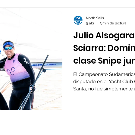
North Sails
9 abr
3 min de lectura
Julio Alsogara
Sciarra: Domin
clase Snipe ju
Sails.
El Campeonato Sudamerica
disputado en el Yacht Club
Santa, no fue simplemente u
Alsogaray y Malena Sciarra.
presente extraordinario. U
considerarse histórico dentr