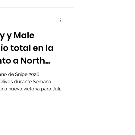
y y Male
io total en la
nto a North
no de Snipe 2026,
 Olivos durante Semana
na nueva victoria para Julio
 Fue la confirmación de un
no que ya puede
o de la clase.