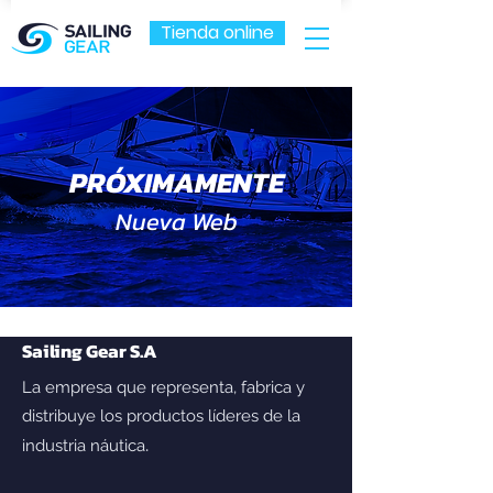
Tienda online
PRÓXIMAMENTE
Nueva Web
Sailing Gear S.A
La empresa que representa, fabrica y
distribuye los productos líderes de la
.
industria náutica