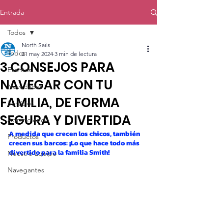
Entrada
Todos
North Sails
Todos
21 may 2024
3 min de lectura
3 CONSEJOS PARA
Eventos
NAVEGAR CON TU
Novedades
FAMILIA, DE FORMA
Servicios
SEGURA Y DIVERTIDA
Aprendiendo
A medida que crecen los chicos, también 
Productos
crecen sus barcos: ¡Lo que hace todo más 
divertido para la familia Smith!
Nuestro Equipo
Navegantes