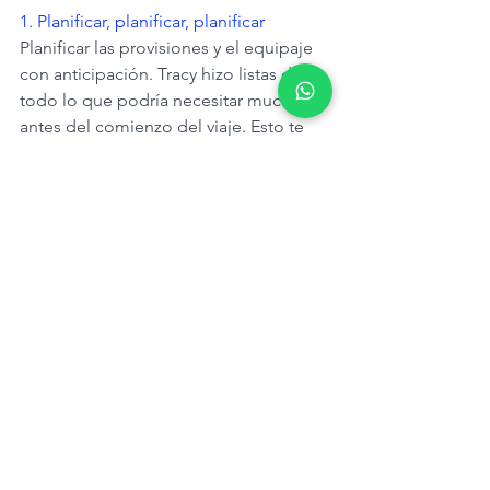
1. Planificar, planificar, planificar
Planificar las provisiones y el equipaje 
con anticipación. Tracy hizo listas de 
todo lo que podría necesitar mucho 
antes del comienzo del viaje. Esto te 
permite disfrutar realmente del 
proceso, en lugar de correr en el 
último minuto en busca de pilas AAA.
2. No se trata de lo lejos que llegues
No intenten hacer demasiadas millas 
cada día, sobre todo al principio, y 
ajuste los planes en función del viento 
y el tiempo. Ceñirse a un horario 
estricto agotará a los niños (y puede 
que también a los adultos).
3. No te compliques