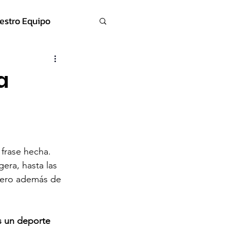
estro Equipo
a
 frase hecha. 
gera, hasta las 
Pero además de 
s un deporte 