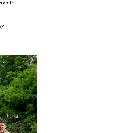
amente 
o?