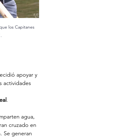
que los Capitanes 
.
ecidió apoyar y 
 actividades 
eal
.
omparten agua, 
ran cruzado en 
n. Se generan 