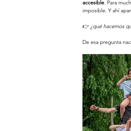
accesible
. Para much
imposible. Y ahí apa
👉 
¿qué hacemos qui
De esa pregunta nac