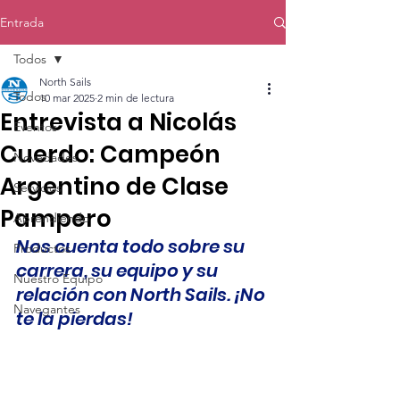
Entrada
Todos
North Sails
Todos
10 mar 2025
2 min de lectura
Entrevista a Nicolás
Eventos
Cuerdo: Campeón
Novedades
Argentino de Clase
Servicios
Pampero
Aprendiendo
Nos cuenta todo sobre su 
Productos
carrera, su equipo y su 
Nuestro Equipo
relación con North Sails. ¡No 
Navegantes
te la pierdas!