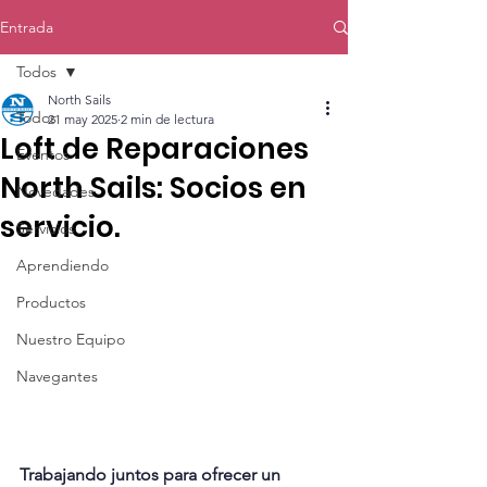
Entrada
Todos
North Sails
Todos
21 may 2025
2 min de lectura
Loft de Reparaciones
Eventos
North Sails: Socios en
Novedades
servicio.
Servicios
Aprendiendo
Productos
Nuestro Equipo
Navegantes
Trabajando juntos para ofrecer un 