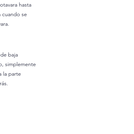
otavara hasta 
la cuando se 
ara.
de baja 
go, simplemente 
 la parte 
rás.