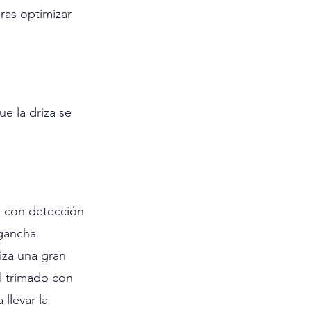
ras optimizar 
e la driza se 
e con detección 
gancha 
iza una gran 
l trimado con 
llevar la 