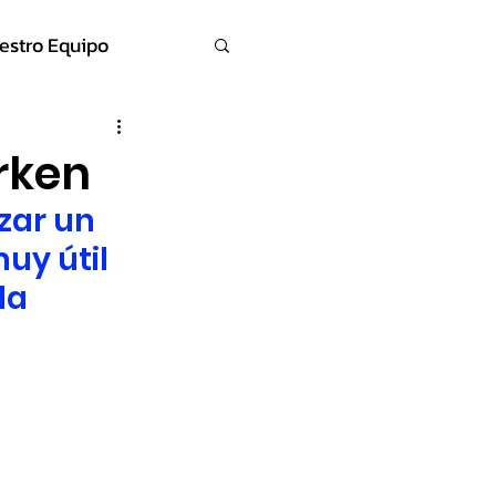
estro Equipo
rken
ar un 
uy útil 
la 