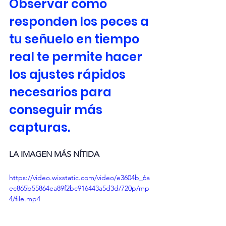
Observar cómo 
responden los peces a 
tu señuelo en tiempo 
real te permite hacer 
los ajustes rápidos 
necesarios para 
conseguir más 
capturas.
LA IMAGEN MÁS NÍTIDA
https://video.wixstatic.com/video/e3604b_6a
ec865b55864ea89f2bc916443a5d3d/720p/mp
4/file.mp4