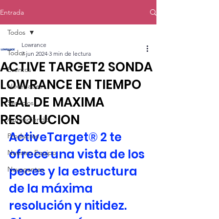
Entrada
Todos
Lowrance
Todos
7 jun 2024
3 min de lectura
ACTIVE TARGET2 SONDA
Eventos
LOWRANCE EN TIEMPO
Novedades
REAL DE MAXIMA
Servicios
RESOLUCION
Aprendiendo
ActiveTarget® 2 te 
Productos
ofrece una vista de los 
Nuestro Equipo
peces y la estructura 
Navegantes
de la máxima 
resolución y nitidez. 