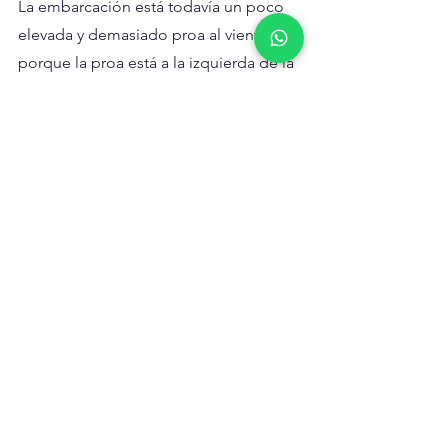
La embarcación está todavía un poco 
elevada y demasiado proa al viento, 
porque la proa está a la izquierda de la 
línea de ángulo del viento VMG (la 
línea roja discontinua). 
Podemos dar la marca en estribor en 
cualquier posible cambio de viento, 
porque el punto amarillo ha atravesado 
el sector verde y ahora se encuentra a 
barlovento de él. Si fuese el navegante 
de la embarcación, le diría al timonel 
que dejase de barloventear y 
trasluchase la embarcación para la
marca.