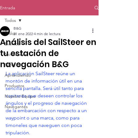
Entrada
Todos
B&G
Todos
21 ene 2022
4 min de lectura
Análisis del SailSteer en
Eventos
tu estación de
Novedades
navegación B&G
Servicios
La aplicación SailSteer reúne un 
Aprendiendo
montón de información útil en una 
Productos
sencilla pantalla. Será útil tanto para 
capitanes que deseen controlar los 
Nuestro Equipo
ángulos y el progreso de navegación 
Navegantes
de la embarcación con respecto a un 
waypoint o una marca, como para 
timoneles que naveguen con poca 
tripulación.