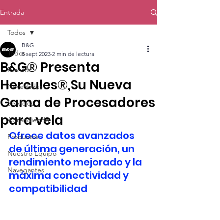
Entrada
Todos
B&G
Todos
8 sept 2023
2 min de lectura
B&G® Presenta
Eventos
Hercules®,Su Nueva
Novedades
Gama de Procesadores
Servicios
para vela
Aprendiendo
Ofrece datos avanzados 
Productos
de última generación, un 
Nuestro Equipo
rendimiento mejorado y la 
Navegantes
máxima conectividad y 
compatibilidad