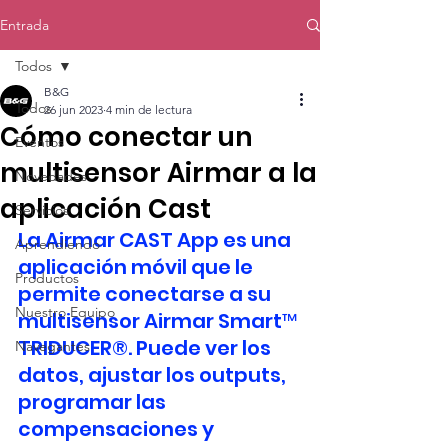
Entrada
Todos
B&G
Todos
26 jun 2023
4 min de lectura
Cómo conectar un
Eventos
multisensor Airmar a la
Novedades
aplicación Cast
Servicios
La Airmar CAST App es una 
Aprendiendo
aplicación móvil que le 
Productos
permite conectarse a su 
Nuestro Equipo
multisensor Airmar Smart™ 
TRIDUCER®. Puede ver los 
Navegantes
datos, ajustar los outputs, 
programar las 
compensaciones y 