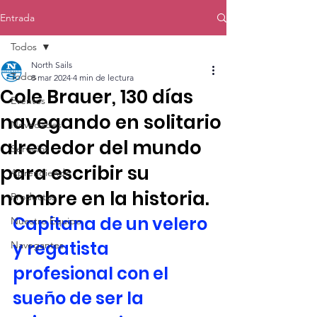
Entrada
Todos
North Sails
Todos
8 mar 2024
4 min de lectura
Cole Brauer, 130 días
Eventos
navegando en solitario
Novedades
alrededor del mundo
Servicios
para escribir su
Aprendiendo
nombre en la historia.
Productos
Capitana de un velero 
Nuestro Equipo
y regatista 
Navegantes
profesional con el 
sueño de ser la 