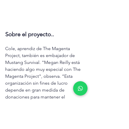
Sobre el proyecto..
Cole, aprendiz de The Magenta 
Project, también es embajador de 
Mustang Survival. "Megan Reilly está 
haciendo algo muy especial con The 
Magenta Project", observa. “Esta 
organización sin fines de lucro 
depende en gran medida de 
donaciones para mantener el 
programa en marcha. Meg realmente 
lo hace por amor al deporte y a la 
organización misma. El Proyecto 
Magenta me ha brindado 