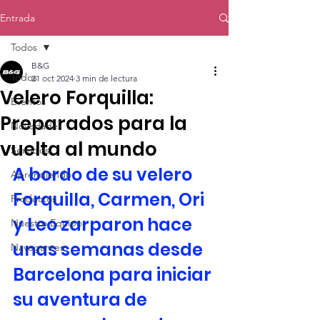
Entrada
Todos
B&G
Todos
21 oct 2024
3 min de lectura
Velero Forquilla:
Eventos
Preparados para la
Novedades
vuelta al mundo
Servicios
A bordo de su velero 
Aprendiendo
Forquilla, Carmen, Ori 
Productos
y Leo zarparon hace 
Nuestro Equipo
unas semanas desde 
Navegantes
Barcelona para iniciar 
su aventura de 