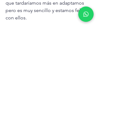
que tardaríamos más en adaptarnos 
pero es muy sencillo y estamos felices 
con ellos.
¿Qué equipo de B&G consideras 
imprescindible?
Carmen: Es complicado responder a 
esto, cada equipo en sí mismo es 
necesario, pero seguramente el piloto 
automático es lo que hace que 
podamos hacer una navegación solo 
los tres, si no sería casi imposible dar la 
vuelta al mundo en familia.
¿Qué equipos/funciones vas a utilizar 
más a lo largo de la travesía?
Ori: Hasta ahora un aparato que no 