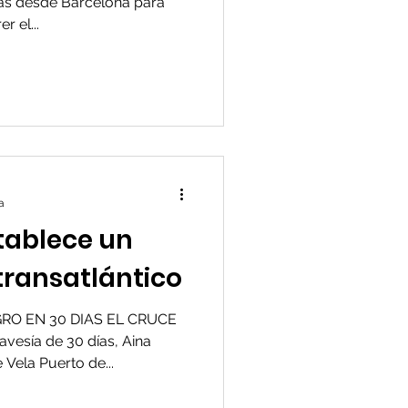
as desde Barcelona para
r el...
a
tablece un
transatlántico
O EN 30 DIAS EL CRUCE
vesía de 30 días, Aina
 Vela Puerto de...