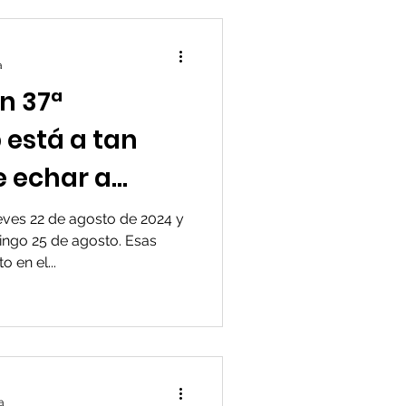
a
on 37ª
 está a tan
e echar a
icio de la
ves 22 de agosto de 2024 y
ingo 25 de agosto. Esas
ma regata
 en el...
a