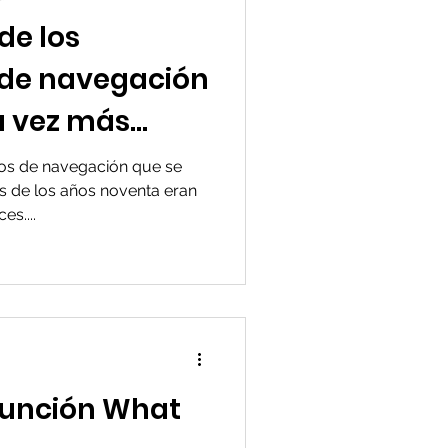
de los
 de navegación
a vez más
tos de navegación que se
es de los años noventa eran
s....
 función What