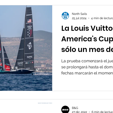
North Sails
25 jul 2024
4 min de lectur
La Louis Vuitt
America's Cup
sólo un mes d
andar con el in
La prueba comenzará el jue
se prolongará hasta el dom
tercera y últi
fechas marcarán el momento
preliminar
B&G
27 dic 2022
6 min de lectur