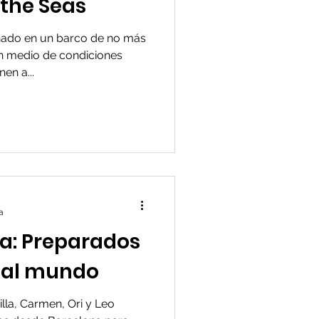
 the Seas
inado en un barco de no más
n medio de condiciones
en a...
a
la: Preparados
a al mundo
lla, Carmen, Ori y Leo