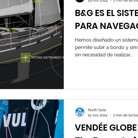
29 nov 2024
2 min de lectu
B&G ES EL SIS
PARA NAVEGA
Hemos diseñado un sistema 
permite subir a bordo y si
sin necesidad de realizar...
North Sails
15 nov 2024
2 min de lectu
VENDÉE GLOBE 