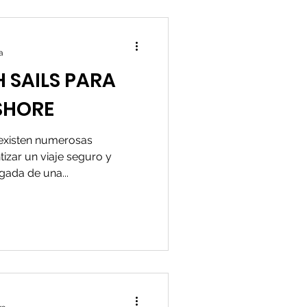
a
 SAILS PARA
SHORE
 existen numerosas
izar un viaje seguro y
egada de una...