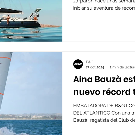
zarparon hace unas seman
iniciar su aventura de recorre
B&G
17 oct 2024
2 min de lectur
Aina Bauzà es
nuevo récord 
EMBAJADORA DE B&G LOGR
DEL ATLANTICO Con una tra
Bauzà, regatista del Club de