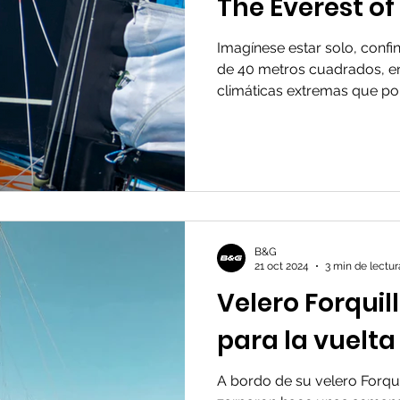
The Everest of
Imagínese estar solo, conf
de 40 metros cuadrados, e
climáticas extremas que pon
B&G
21 oct 2024
3 min de lectur
Velero Forquil
para la vuelt
A bordo de su velero Forqui