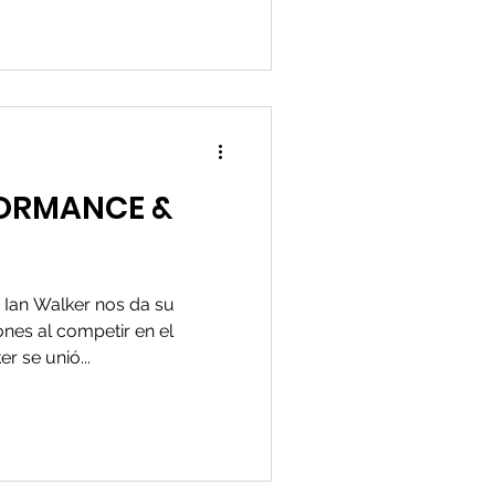
a
FORMANCE &
a Ian Walker nos da su
ones al competir en el
r se unió...