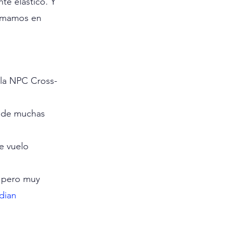
e elástico. Y 
sumamos en 
ela NPC Cross-
s de muchas 
e vuelo 
 pero muy 
dian