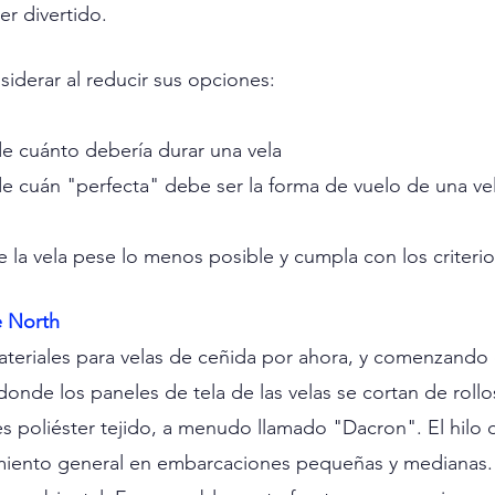
r divertido.
derar al reducir sus opciones:
de cuánto debería durar una vela
de cuán "perfecta" debe ser la forma de vuelo de una ve
la vela pese lo menos posible y cumpla con los criterio
e North
teriales para velas de ceñida por ahora, y comenzando 
donde los paneles de tela de las velas se cortan de rollos
es poliéster tejido, a menudo llamado "Dacron". El hilo d
miento general en embarcaciones pequeñas y medianas. R