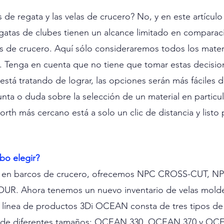
s de regata y las velas de crucero? No, y en este artículo 
gatas de clubes tienen un alcance limitado en comparac
 de crucero. Aquí sólo consideraremos todos los materi
. Tenga en cuenta que no tiene que tomar estas decisio
está tratando de lograr, las opciones serán más fáciles d
unta o duda sobre la selección de un material en particul
rth más cercano está a solo un clic de distancia y listo 
bo elegir?
as en barcos de crucero, ofrecemos NPC CROSS-CUT, N
R. Ahora tenemos un nuevo inventario de velas molde
 línea de productos 3Di OCEAN consta de tres tipos de 
 de diferentes tamaños: OCEAN 330, OCEAN 370 y OCE