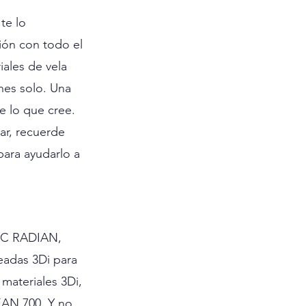
te lo 
ión con todo el 
ales de vela 
nes solo. Una 
e lo que cree. 
ar, recuerde 
para ayudarlo a 
PC RADIAN, 
adas 3Di para 
materiales 3Di, 
AN 700. Y no 