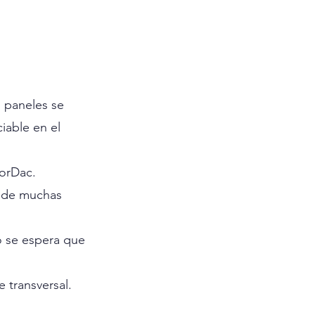
 paneles se 
iable en el 
NorDac.
s de muchas 
o se espera que 
 transversal. 