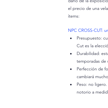
daño de la exposició
el precio de una vel
ítems:
NPC CROSS-CUT: una 
Presupuesto: cu
Cut es la elecci
Durabilidad: es
temporadas de u
Perfección de f
cambiará mucho
Peso: no liger
notorio a medid