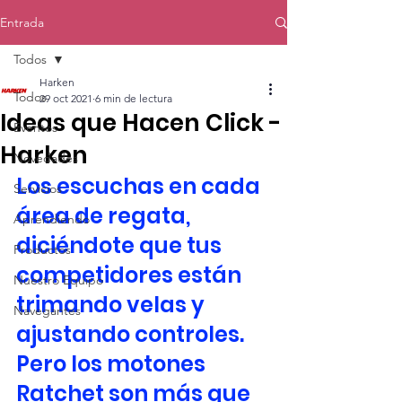
Entrada
Todos
Harken
Todos
29 oct 2021
6 min de lectura
Ideas que Hacen Click -
Eventos
Harken
Novedades
Los escuchas en cada 
Servicios
área de regata, 
Aprendiendo
diciéndote que tus 
Productos
competidores están 
Nuestro Equipo
trimando velas y 
Navegantes
ajustando controles. 
Pero los motones 
Ratchet son más que 