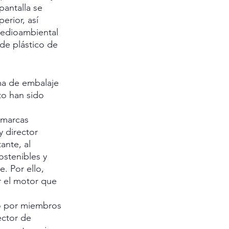
antalla se 
erior, así 
medioambiental 
 de plástico de 
ma de embalaje 
o han sido 
 marcas 
 director 
nte, al 
ostenibles y 
 Por ello, 
r el motor que 
o por miembros 
ector de 