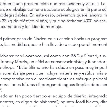
equería una presentación que resultase muy vistosa. La p
a de embalaje con una etiqueta ecológica en la parte sup
biodegradables. En este caso, prevemos que el ahorro 
 32 kg de plástico al año, y que se retirarán 4000 bolsas
ocumentos y los kits de montaje.
 el primer paso de Navico en su camino hacia un progra
e, las medidas que se han llevado a cabo por el moment
laborar con Lowrance, así como con B&G y Simrad, sus
Johnny Morris, un célebre conservacionista, y fundador y
o Shops. "Este último año han dado un paso muy importa
r su embalaje para que incluya materiales y estilos más s
 compromiso con el medioambiente es más que palpable.
eneraciones futuras dispongan de aguas limpias debe se
".
rado en tan poco tiempo el equipo de diseño, integrad
mentos, es digno de alabanza", apunta Jordi Neves, dir