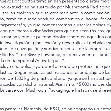
 nuevos productos también han presentado ciertas modif
reno extruido se ha sustituido por Mushroomâ Packaging,
lizar los moldes y que se crea mediante la combinación
o, también puede servir de compost en el hogar. Por otr
desaparecerán, ya que comenzaremos a usar las bolsas 
 con polímeros y diseñadas para que no sean tóxicas, q
na marina y que se puedan disolver tanto en agua fría co
 investigación, planificación y desarrollo, el embalaje s
uctos de navegación y sondas recientes de la empresa, 
Elite FS™, de B&G y Lowrance, respectivamente. También
onda en tiempo real ActiveTarget™.
 incluye una bolsa Hydropool a modo de protección, que 
ástico. Según nuestras estimaciones, el embalaje de las p
ción de 1500 kg de plástico al año, ya que se han sustitu
bricadas con dicho material. Asimismo, 45 000 moldes de
fabricarse con Mushroom Packaging, e Instapak será ree
las pantallas Nemesis, de B&G, se ha adoptado un enfoqu