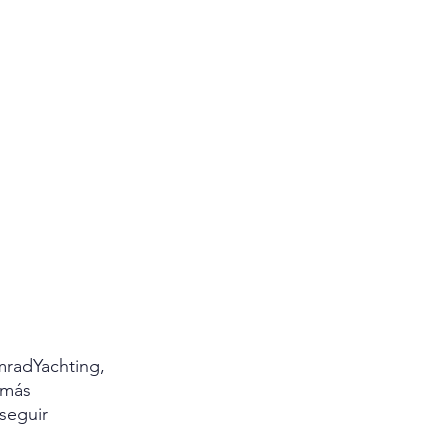
mradYachting, 
 más 
seguir 