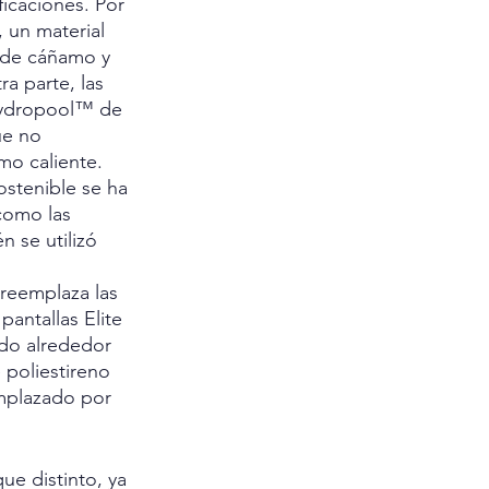
icaciones. Por 
 un material 
 de cáñamo y 
a parte, las 
Hydropool™ de 
ue no 
mo caliente.
ostenible se ha 
como las 
 se utilizó 
reemplaza las 
antallas Elite 
ido alrededor 
 poliestireno 
mplazado por 
e distinto, ya 