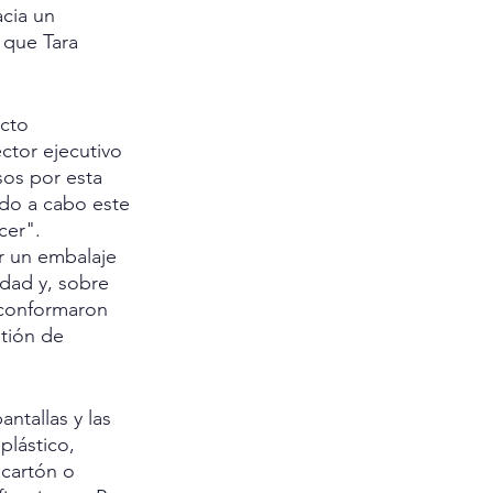
cia un 
 que Tara 
cto 
ctor ejecutivo 
os por esta 
ado a cabo este 
cer".
r un embalaje 
idad y, sobre 
 conformaron 
tión de 
ntallas y las 
plástico, 
cartón o 