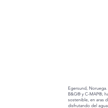
Egersund, Noruega. 
B&G® y C-MAP®, ha 
sostenible, en aras 
disfrutando del agua