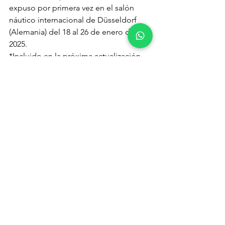
expuso por primera vez en el salón 
náutico internacional de Düsseldorf 
(Alemania) del 18 al 26 de enero de 
2025. 
*Incluido en la próxima actualización 
de software 2.0 de B&G
Acerca de B&G
B&G® forma parte de Navico Group y 
es el líder mundial de navegación e 
instrumentos para la vela, que desde 
1955 ayuda a los navegantes a navegar 
más lejos, más rápido y de forma más 
segura. B&G es partner oficial de los 
principales eventos de navegación a 
vela en todo el mundo, incluyendo The 
Ocean Race y Sail GP, y cuenta con una 
gama de productos dedicada a sacar 