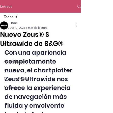
Entrada
Todos
B&G
Todos
18 jul 2025
3 min de lectura
Nuevo Zeus® S
Eventos
Ultrawide de B&G®
Novedades
Con una apariencia 
Servicios
completamente 
Aprendiendo
nueva, el chartplotter 
Productos
Zeus S Ultrawide nos 
Nuestro Equipo
ofrece la experiencia 
Navegantes
de navegación más 
fluida y envolvente 