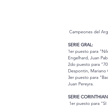
 Campeones del Arg
SERIE GRAL:
1er puesto para "Ni
Engelhard, Juan Pab
2do puesto para "707
Despontin, Mariano 
3er puesto para "Ba
Juan Pereyra.
SERIE CORINTHIAN
 1er puesto para "SI QUERIDA! de Francisco Van Avermaete  acompañado por su 