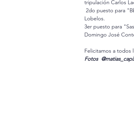
tripulación Carlos L
 2do puesto para "Bbto" de Jose Arrondo y Guillermo Arrondo, Ezequiel Mendonca, Julián 
Lobelos.
3er puesto para "Sa
Domingo José Contes
Felicitamos a todos 
Fotos  @matias_capi