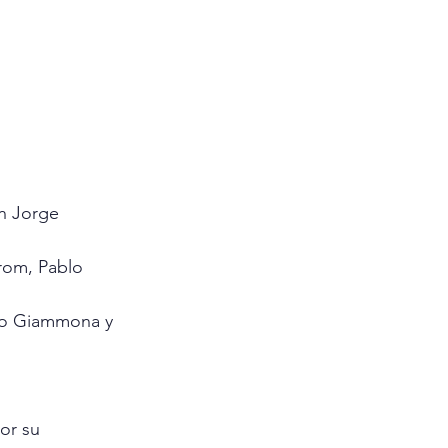
n Jorge 
rom, Pablo 
cio Giammona y 