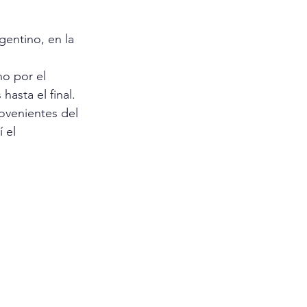
entino, en la 
o por el 
hasta el final.
rovenientes del 
 el 