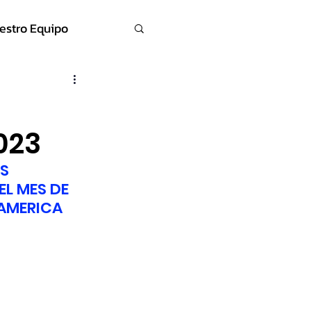
estro Equipo
023
S 
L MES DE 
DAMERICA