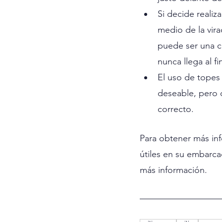
Si decide realiza
medio de la virad
puede ser una ca
nunca llega al fin
El uso de topes 
deseable, pero d
correcto.
Para obtener más in
útiles en su embarc
más información.