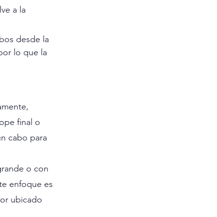
ve a la 
abos desde la 
or lo que la 
damente, 
ope final o 
un cabo para 
grande o con 
te enfoque es 
dor ubicado 