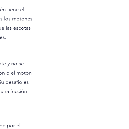
én tiene el 
os los motones 
ue las escotas 
es.
te y no se 
ton o el moton 
Su desafío es 
una fricción 
be por el 