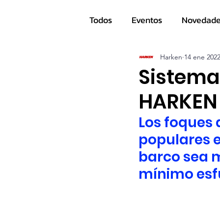
Todos
Eventos
Novedad
Navegantes
Harken
14 ene 202
Sistema
HARKEN
Los foques 
populares e
barco sea m
mínimo esf