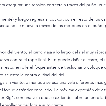
para asegurar una tensión correcta a través del puño. Vuel
amente) y luego regresa al cockpit con el resto de los c
escota no se mueve a través de los motones en el puño, p
avor del viento, el carro viaja a lo largo del riel muy rápi
rza contra el tope final. Esto puede dañar el carro, el t
ar esto, enrolle el foque antes de trasluchar o coloque 
o se estrelle contra el final del riel.
a sin viento, a menudo se usa una vela diferente, más 
el foque estándar enrollado. La máxima expresión de es
ter Rig", con una vela que se extiende sobre un enrolla
l enrollador del foque autovirante.