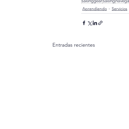
sailinggear
sailing
navega
Aprendiendo
Servicios
Entradas recientes