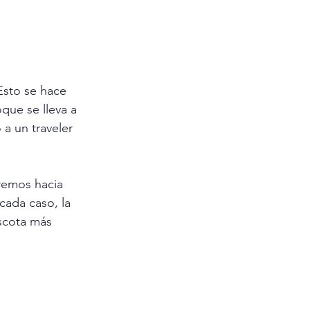
Esto se hace 
que se lleva a 
a un traveler 
tremos hacia 
cada caso, la 
scota más 