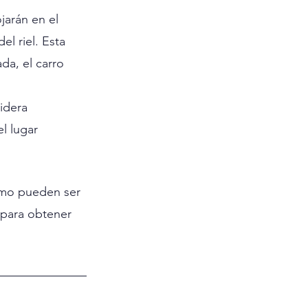
jarán en el 
el riel. Esta 
da, el carro 
idera 
l lugar 
ómo pueden ser 
 para obtener 