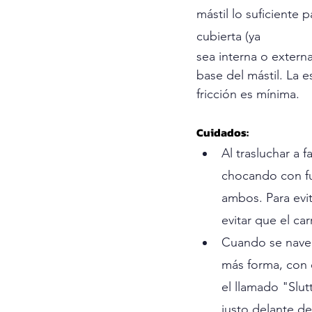
mástil lo suficiente 
cubierta (ya 
sea interna o extern
base del mástil. La 
fricción es mínima.
Cuidados: 
Al trasluchar a f
chocando con fue
ambos. Para evit
evitar que el carr
Cuando se naveg
más forma, con 
el llamado "Slut
justo delante de