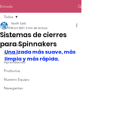
Entrada
Todos
North Sails
Todos
1 oct 2021
3 min de lectura
Sistemas de cierres
Eventos
para Spinnakers
Novedades
Una izada más suave, más 
Servicios
limpia y más rápida.
Aprendiendo
Productos
Nuestro Equipo
Navegantes