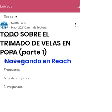
Entrada
Todos
North Sails
Todos
9 abr 2024
2 min de lectura
TODO SOBRE EL
Eventos
TRIMADO DE VELAS EN
Novedades
POPA (parte 1)
Servicios
Navegando en Reach
Aprendiendo
Productos
Nuestro Equipo
Navegantes