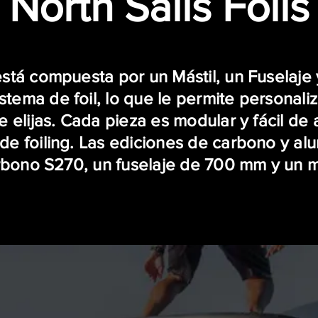
North Sails Foils
stá compuesta por un Mástil, un Fuselaje y
stema de foil, lo que le permite personali
e elijas. Cada pieza es modular y fácil de
 de foiling. Las ediciones de carbono y al
rbono S270, un fuselaje de 700 mm y un m