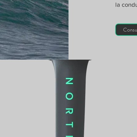
la cond
Consu