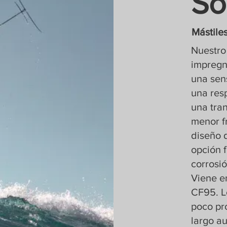
So
Mástile
Nuestro
impregn
una sen
una res
una tra
menor fr
diseño 
opción f
corrosió
Viene e
CF95. L
poco pr
largo a