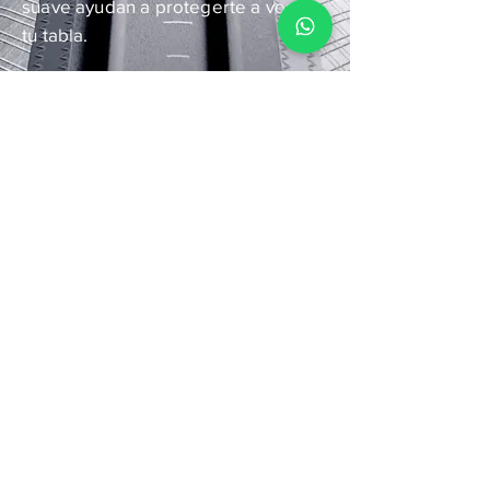
suave ayudan a protegerte a vos y a
tu tabla.
Consultanos
A medida que el Wingfoil
madura en sus diferentes
disciplinas: Freeride,
Downwind, Freestyle, Surf y
Race también lo hace nuestra
colección.
Nuestro equipo de
diseño de North continúa
recurriendo a la ingeniería y la
tecnología avanzadas para
descubrir la armonía en la
contradicción.
El más fuerte