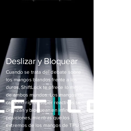
Deslizar y Bloquear
Cuando se trata del debate sobre
los mangos blandos frente a los
duros, ShiftLock te ofrece lo mejor
de ambos mundos. Los mangos de
carbono rígido súper reactivos se
deslizan y bloquean en infinitas
posiciones, mientras que los
extremos de los mangos de TPU