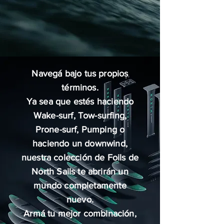
Navegá bajo tus propios
términos.
Ya sea que estés haciendo
Wake-surf, Tow-surfing,
Prone-surf, Pumping o
haciendo un downwind,
nuestra colección de Foils de
North Sails te abrirán un
mundo completamente
nuevo.
Armá tu mejor combinación,