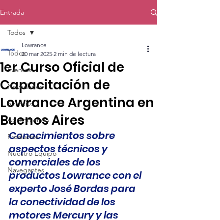
Entrada
Todos
Lowrance
Todos
20 mar 2025
2 min de lectura
1er Curso Oficial de
Eventos
Capacitación de
Novedades
Lowrance Argentina en
Servicios
Buenos Aires
Aprendiendo
Conocimientos sobre 
Productos
aspectos técnicos y 
Nuestro Equipo
comerciales de los 
Navegantes
productos Lowrance con el 
experto José Bordas para 
la conectividad de los 
motores Mercury y las 