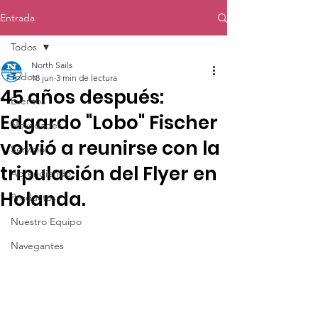
Entrada
Todos
North Sails
Todos
18 jun
3 min de lectura
45 años después:
Eventos
Edgardo "Lobo" Fischer
Novedades
volvió a reunirse con la
Servicios
tripulación del Flyer en
Aprendiendo
Holanda.
Productos
Nuestro Equipo
Navegantes