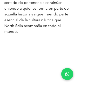
sentido de pertenencia continúan 
uniendo a quienes formaron parte de 
aquella historia y siguen siendo parte 
esencial de la cultura náutica que 
North Sails acompaña en todo el 
mundo.
Al regresar a Panamá, resumió la 
experiencia con una frase que refleja el 
espíritu de todo el encuentro: