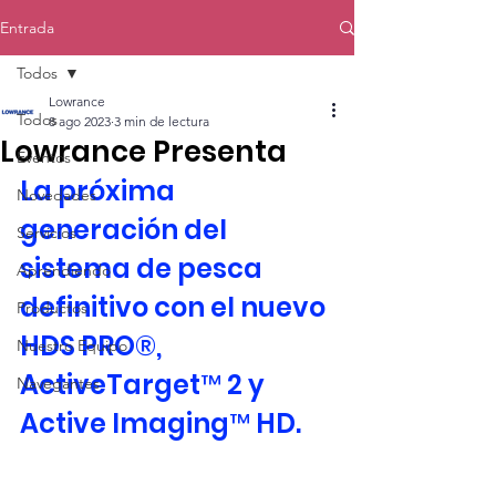
Entrada
Todos
Lowrance
Todos
8 ago 2023
3 min de lectura
Lowrance Presenta
Eventos
La próxima 
Novedades
generación del 
Servicios
sistema de pesca 
Aprendiendo
definitivo con el nuevo 
Productos
HDS PRO®, 
Nuestro Equipo
ActiveTarget™ 2 y 
Navegantes
Active Imaging™ HD.