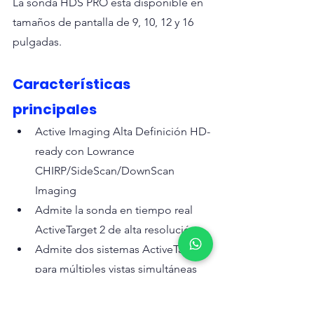
La sonda HDS PRO está disponible en 
tamaños de pantalla de 9, 10, 12 y 16 
pulgadas.
Características 
principales
Active Imaging Alta Definición HD-
ready con Lowrance 
CHIRP/SideScan/DownScan 
Imaging
Admite la sonda en tiempo real 
ActiveTarget 2 de alta resolución
Admite dos sistemas ActiveTarget 
para múltiples vistas simultáneas
Compatible con la nueva vista 
FishReveal SideScan con un nuevo 