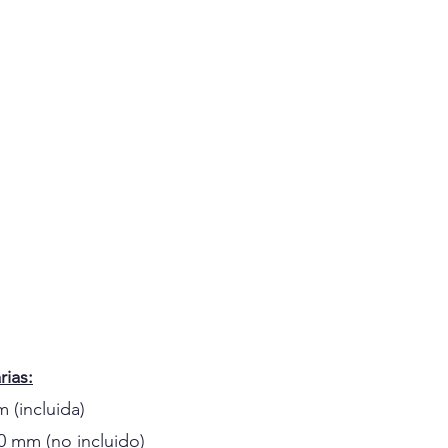
ias:
m (incluida)
0 mm (no incluido)