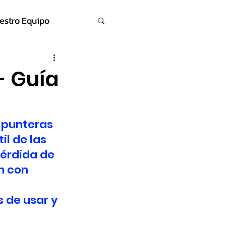
estro Equipo
- Guía
 punteras 
il de las 
érdida de 
n con 
 de usar y 