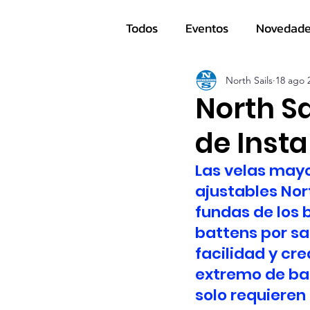
Todos
Eventos
Novedad
Navegantes
North Sails
18 ago 
North S
de Insta
Las velas mayo
ajustables Nort
fundas de los 
battens por sa
facilidad y cr
extremo de bal
solo requieren 