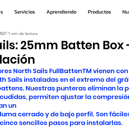
es
Servicios
Aprendiendo
Productos
Nu
2021
1 min de lectura
ails: 25mm Batten Box 
lación
res North Sails FullBattenTM vienen con
h Sails instaladas en el extremo del grát
battens. Nuestras punteras eliminan la p
cudidas, permiten ajustar la compresió
ean un
uma cerrado y de bajo perfil. Son fáciles
cinco sencillos pasos para instalarlas.