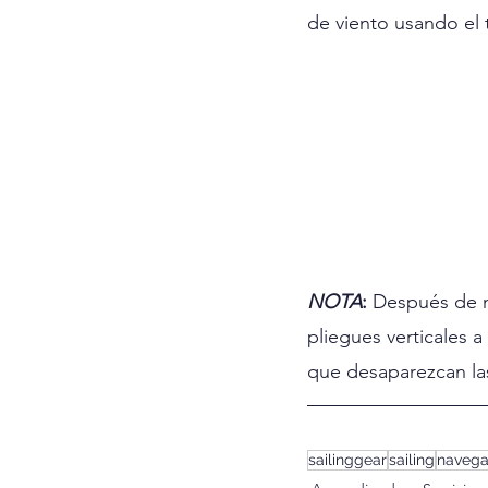
de viento usando el t
NOTA
:
 Después de n
pliegues verticales 
que desaparezcan la
sailinggear
sailing
navega