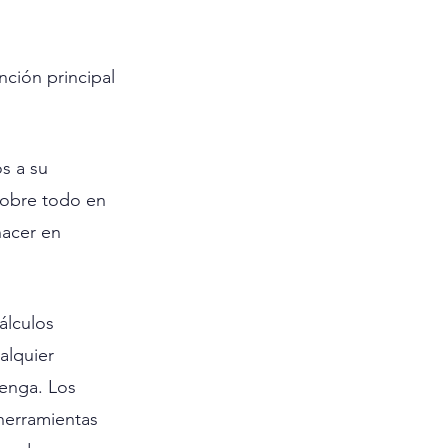
ción principal 
s a su 
sobre todo en 
acer en 
álculos 
alquier 
enga. Los 
herramientas 