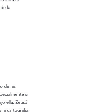
de la 
o de las 
pecialmente si 
jo ella, Zeus3 
la cartografía, 