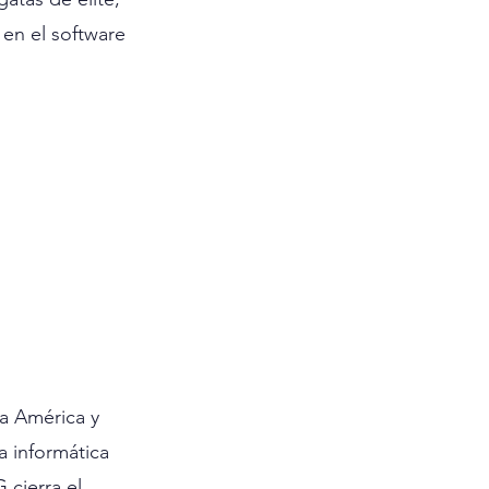
en el software 
a América y 
 informática 
cierra el 