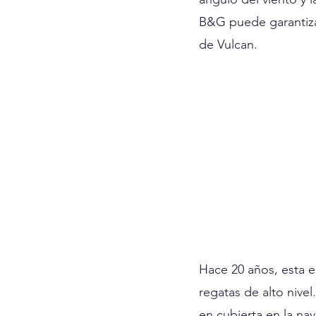
B&G puede garantizar
de Vulcan.
Hace 20 años, esta e
regatas de alto nive
en cubierta en la n