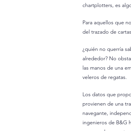
chartplotters, es al
Para aquellos que no
del trazado de carta
¿quién no querría sa
alrededor? No obsta
las manos de una em
veleros de regatas.
Los datos que propor
provienen de una tra
navegante, independ
ingenieros de B&G ha