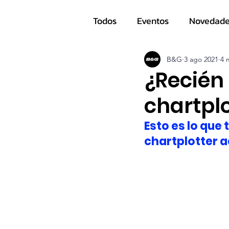
Todos
Eventos
Novedad
Navegantes
B&G
3 ago 2021
4 
¿Recién
chartplo
Esto es lo que 
chartplotter 