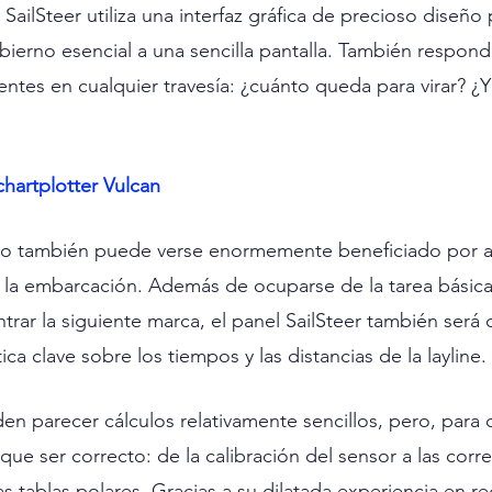
ailSteer utiliza una interfaz gráfica de precioso diseño p
bierno esencial a una sencilla pantalla. También respond
ntes en cualquier travesía: ¿cuánto queda para virar? ¿Y
hartplotter Vulcan
nado también puede verse enormemente beneficiado por a
a la embarcación. Además de ocuparse de la tarea básica
rar la siguiente marca, el panel SailSteer también será 
ica clave sobre los tiempos y las distancias de la layline.
den parecer cálculos relativamente sencillos, pero, para
que ser correcto: de la calibración del sensor a las corr
as tablas polares. Gracias a su dilatada experiencia en reg