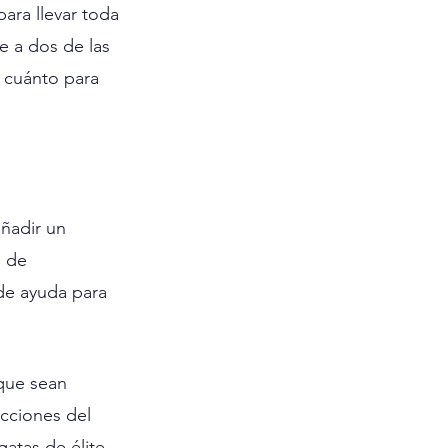
ara llevar toda 
e a dos de las 
 cuánto para 
ñadir un 
 de 
de ayuda para 
 que sean 
ecciones del 
atas de élite, 