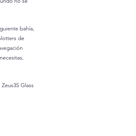
mundo no se 
guiente bahía, 
lotters de 
avegación 
necesitas, 
s Zeus3S Glass 