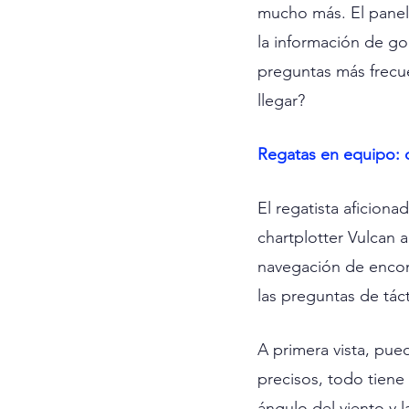
mucho más. El panel S
la información de go
preguntas más frecue
llegar?
Regatas en equipo: c
El regatista aficio
chartplotter Vulcan 
navegación de encont
las preguntas de táct
A primera vista, pue
precisos, todo tiene 
ángulo del viento y l