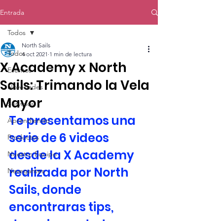
Entrada
Todos
North Sails
Todos
4 oct 2021
1 min de lectura
X Academy x North
Eventos
Sails: Trimando la Vela
Novedades
Mayor
Servicios
Te presentamos una 
Aprendiendo
serie de 6 videos 
Productos
desde la X Academy 
Nuestro Equipo
realizada por North 
Navegantes
Sails, donde 
encontraras tips, 