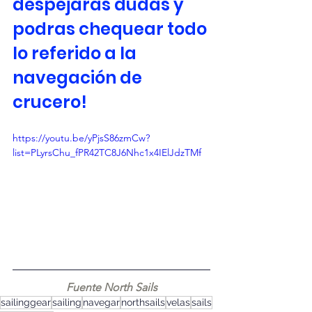
despejaras dudas y 
podras chequear todo 
lo referido a la 
navegación de 
crucero!
https://youtu.be/yPjsS86zmCw?
list=PLyrsChu_fPR42TC8J6Nhc1x4IElJdzTMf
Fuente North Sails
sailinggear
sailing
navegar
northsails
velas
sails